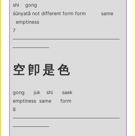
shi gong
śūnyatā not different form form same
emptiness
7
——————————————————————
———————–
空 卽 是 色
gong juk shi saek
emptiness same form
8
——————————————————————
———————–