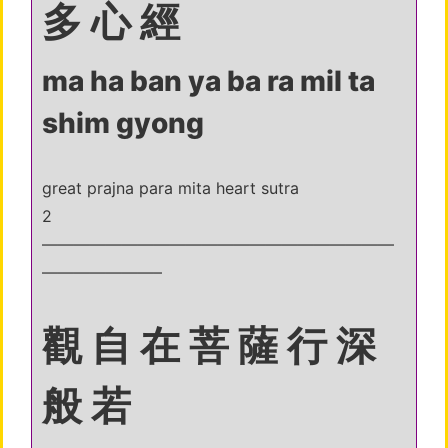
多 心 經
ma ha ban ya ba ra mil ta
shim gyong
great prajna para mita heart sutra
2
——————————————————————
———————–
觀 自 在 菩 薩 行 深
般 若