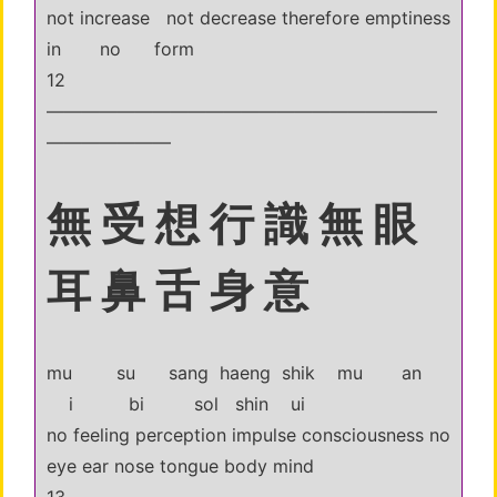
not increase not decrease therefore emptiness
in no form
12
——————————————————————
———————
無 受 想 行 識 無 眼
耳 鼻 舌 身 意
mu su sang haeng shik mu an
i bi sol shin ui
no feeling perception impulse consciousness no
eye ear nose tongue body mind