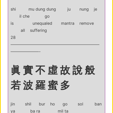
shi mu dung dung ju nung je
il che go
is unequaled mantra remove
all suffering
28
——————————————————————
———————-
眞 實 不 虛 故 說 般
若 波 羅 蜜 多
jin shil bur ho go sol ban
ya ba ra mil ta