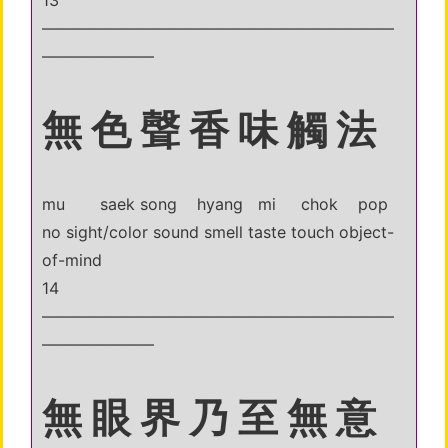
13
——————————————————————
———————
無 色 聲 香 味 觸 法
mu saek song hyang mi chok pop
no sight/color sound smell taste touch object-
of-mind
14
——————————————————————
———————
無 眼 界 乃 至 無 意