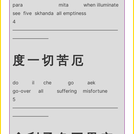
para mita when illuminate
see five skhanda all emptiness
4
——————————————————————
———————–
度 一 切 苦 厄
do il che go aek
go-over all suffering misfortune
5
——————————————————————
———————–