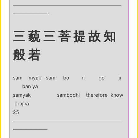
——————————————————————
———————-
三 藐 三 菩 提 故 知
般 若
sam myak sam bo ri go ji
ban ya
samyak sambodhi therefore know
prajna
25
——————————————————————
———————