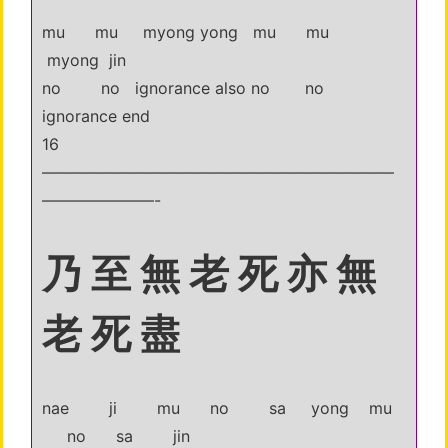
mu mu myong yong mu mu
myong jin
no no ignorance also no no
ignorance end
16
——————————————————————
———————-
乃 至 無 老 死 亦 無
老 死 盡
nae ji mu no sa yong mu
no sa jin