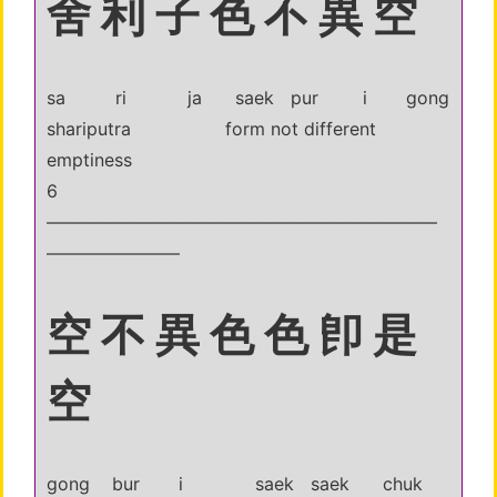
舍 利 子 色 不 異 空
sa ri ja saek pur i gong
shariputra form not different
emptiness
6
——————————————————————
———————–
空 不 異 色 色 卽 是
空
gong bur i saek saek chuk