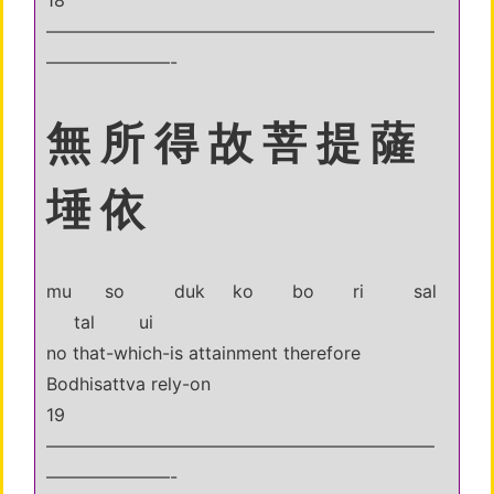
18
——————————————————————
———————-
無 所 得 故 菩 提 薩
埵 依
mu so duk ko bo ri sal
tal ui
no that-which-is attainment therefore
Bodhisattva rely-on
19
——————————————————————
———————-