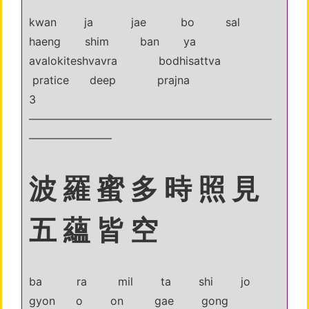
kwan ja jae bo sal
haeng shim ban ya
avalokiteshvavra bodhisattva
pratice deep prajna
3
——————————————————————
———————–
波 羅 蜜 多 時 照 見
五 蘊 皆 空
ba ra mil ta shi jo
gyon o on gae gong