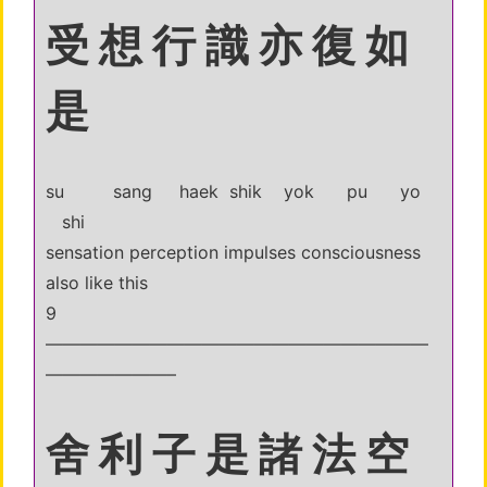
受 想 行 識 亦 復 如
是
su sang haek shik yok pu yo
shi
sensation perception impulses consciousness
also like this
9
——————————————————————
———————–
舍 利 子 是 諸 法 空