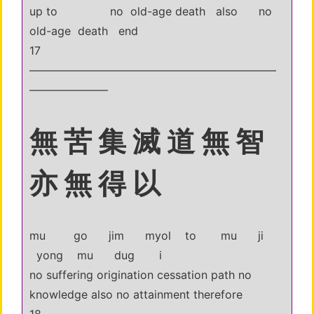
up to no old-age death also no
old-age death end
17
——————————————————————
———————
無 苦 集 滅 道 無 智
亦 無 得 以
mu go jim myol to mu ji
yong mu dug i
no suffering origination cessation path no
knowledge also no attainment therefore