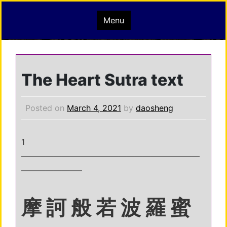
Skip
mindisbuddha.org
Menu
to
content
buddha nature pervades the whole universe
The Heart Sutra text
Posted on
March 4, 2021
by
daosheng
1
——————————————————————
———————–
摩 訶 般 若 波 羅 蜜