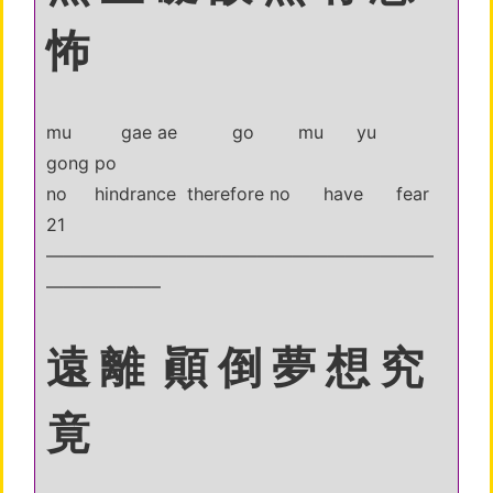
怖
mu gae ae go mu yu
gong po
no hindrance therefore no have fear
21
——————————————————————
——————–
遠 離 顚 倒 夢 想 究
竟