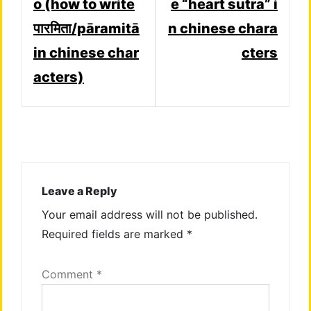
o (how to write
e “heart sutra” i
पारमिता/pāramitā
n chinese chara
in chinese char
cters
acters)
Leave a Reply
Your email address will not be published.
Required fields are marked
*
Comment
*