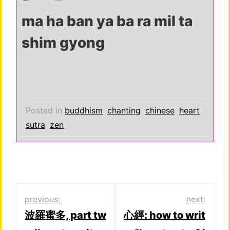
ma ha ban ya ba ra mil ta
shim gyong
Posted in
buddhism
chanting
chinese
heart
sutra
zen
Post
previous:
next:
波羅蜜多, part tw
心經: how to writ
navigation