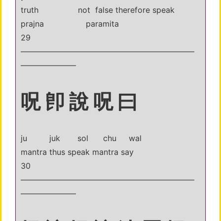
truth not false therefore speak
prajna paramita
29
——————————————————————
———————
呪 卽 說 呪 曰
ju juk sol chu wal
mantra thus speak mantra say
30
——————————————————————
———————