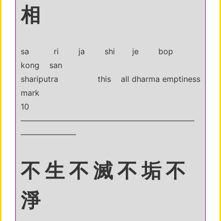
相
sa ri ja shi je bop
kong san
shariputra this all dharma emptiness
mark
10
——————————————————————
———————
不 生 不 滅 不 垢 不
淨