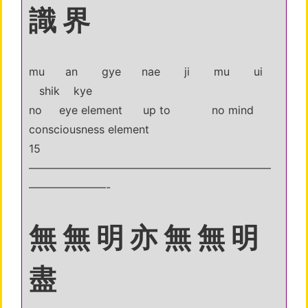
識 界
mu an gye nae ji mu ui
shik kye
no eye element up to no mind
consciousness element
15
——————————————————————
———————-
無 無 明 亦 無 無 明
盡