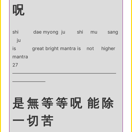
呪
shi dae myong ju shi mu sang
ju
is great bright mantra is not higher
mantra
27
——————————————————————
———————
是 無 等 等 呪 能 除
一 切 苦