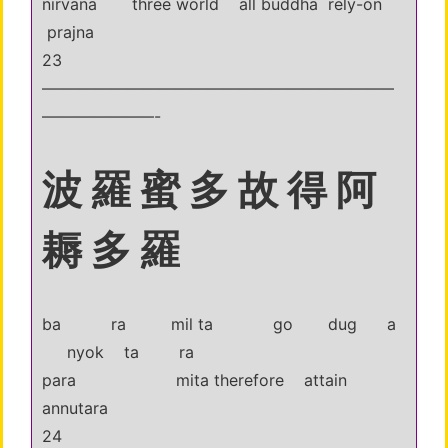
nirvana three world all buddha rely-on
prajna
23
——————————————————————
———————-
波 羅 蜜 多 故 得 阿
耨 多 羅
ba ra mil ta go dug a
nyok ta ra
para mita therefore attain
annutara
24