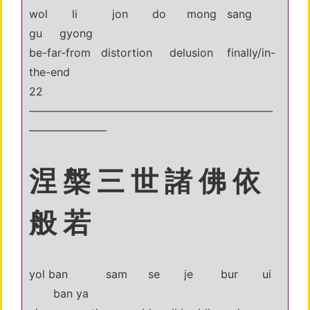
wol li jon do mong sang
gu gyong
be-far-from distortion delusion finally/in-
the-end
22
——————————————————————
———————
涅 槃 三 世 諸 佛 依
般 若
yol ban sam se je bur ui
ban ya