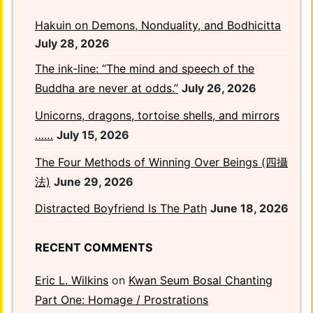
Hakuin on Demons, Nonduality, and Bodhicitta
July 28, 2026
The ink-line: “The mind and speech of the
Buddha are never at odds.”
July 26, 2026
Unicorns, dragons, tortoise shells, and mirrors
……
July 15, 2026
The Four Methods of Winning Over Beings (四攝
法)
June 29, 2026
Distracted Boyfriend Is The Path
June 18, 2026
RECENT COMMENTS
Eric L. Wilkins
on
Kwan Seum Bosal Chanting
Part One: Homage / Prostrations